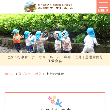
MENU
園ブログ
七夕☆行事食｜ナーサリールーム｜麻布・広尾｜恩賜財団母
子愛育会
ホーム
園ブログ
献立
七夕☆行事食