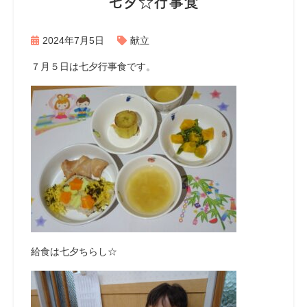
七夕☆行事食
2024年7月5日
献立
７月５日は七夕行事食です。
給食は七夕ちらし☆