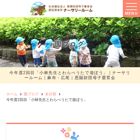
MENU
園ブログ
今年度2回目「小林先生とわらべうたで遊ぼう」｜ナーサリ
ールーム｜麻布・広尾｜恩賜財団母子愛育会
ホーム
園ブログ
未分類
今年度2回目「小林先生とわらべうたで遊ぼう」