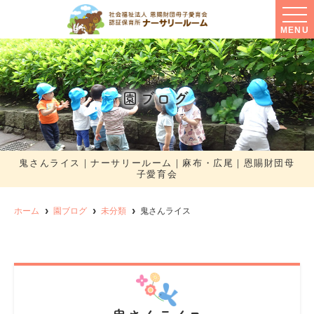
MENU
園ブログ
鬼さんライス｜ナーサリールーム｜麻布・広尾｜恩賜財団母
子愛育会
ホーム
園ブログ
未分類
鬼さんライス